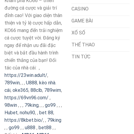
Khám phá KO66 – thiên
đường cá cược và giải trí
CASINO
đỉnh cao! Với giao diện thân
GAME BÀI
thiện và tỷ lệ cược hấp dẫn,
KO66 mang đến trải nghiệm
XỔ SỐ
cá cược tuyệt vời. Đăng ký
THỂ THAO
ngay để nhận ưu đãi đặc
biệt và bắt đầu hành trình
TIN TỨC
chiến thắng của bạn! Đối
tác của nhà cái:
,
https://23win.adult/
,
789win
, , ,
U888
,
kèo nhà.
cái
,
oke365
,
88clb
,
789wim
,
https://69vn96.com/
,
98win
, , ,
79king
, , ,
go99
, , ,
Hubet
,
nohu90
, ,
bet 88
,
https://8kbet.bio/
, ,
79king
, ,
go99
, ,
u888
,
bet88
, ,