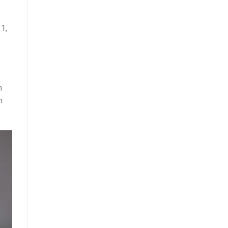
1,
h
h