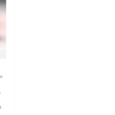
ời
,
à