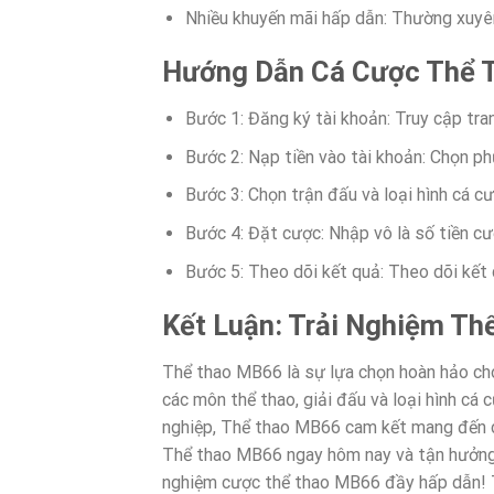
Nhiều khuyến mãi hấp dẫn: Thường xuyên
Hướng Dẫn Cá Cược Thể 
Bước 1: Đăng ký tài khoản: Truy cập tr
Bước 2: Nạp tiền vào tài khoản: Chọn ph
Bước 3: Chọn trận đấu và loại hình cá c
Bước 4: Đặt cược: Nhập vô là số tiền c
Bước 5: Theo dõi kết quả: Theo dõi kết 
Kết Luận: Trải Nghiệm T
Thể thao MB66
là sự lựa chọn hoàn hảo ch
các môn thể thao, giải đấu và loại hình cá 
nghiệp, Thể thao MB66 cam kết mang đến c
Thể thao MB66 ngay hôm nay và tận hưởng n
nghiệm cược thể thao MB66 đầy hấp dẫn! 