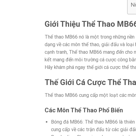
Nộ
Giới Thiệu Thể Thao MB6
Thể thao MB66 nó là một trong những nền t
dạng về các môn thể thao, giải đấu và loại 
cạnh tranh, Thể thao MB66 mang đến cho ng
kết mang đến môi trường cá cược công bằng
Hãy khám phá ngay thế giới cá cược thể th
Thế Giới Cá Cược Thể Th
Thể thao MB66 cung cấp một loạt các môn t
Các Môn Thể Thao Phổ Biến
Bóng đá MB66: Thể thao MB66 là thiên
cung cấp về các trận đấu từ các giải đấ