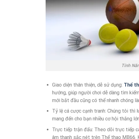
Tính Nă
Giao diện thân thiện, dễ sử dụng:
Thể t
hướng, giúp người chơi dễ dàng tìm kiếm
mới bắt đầu cũng có thể nhanh chóng l
Tỷ lệ cá cược cạnh tranh: Chúng tôi thì 
mang đến cho bạn nhiều cơ hội thắng lớ
Trực tiếp trận đấu: Theo dõi trực tiếp c
âm thanh sắc nét trên Thể thao MB66. K