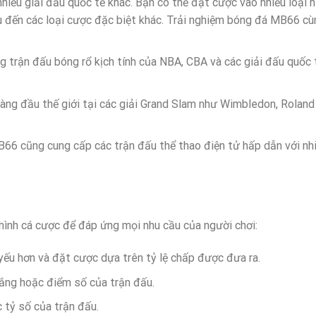
iều giải đấu quốc tế khác. Bạn có thể đặt cược vào nhiều loại h
xỉu đến các loại cược đặc biệt khác. Trải nghiệm bóng đá MB66 cù
 trận đấu bóng rổ kịch tính của NBA, CBA và các giải đấu quốc 
àng đầu thế giới tại các giải Grand Slam như Wimbledon, Roland
B66 cũng cung cấp các trận đấu thể thao điện tử hấp dẫn với nh
ình cá cược để đáp ứng mọi nhu cầu của người chơi:
ếu hơn và đặt cược dựa trên tỷ lệ chấp được đưa ra.
hắng hoặc điểm số của trận đấu.
 tỷ số của trận đấu.