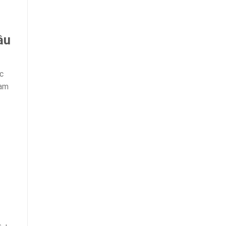
ầu
ợc
cam