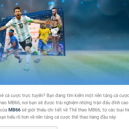
mê cá cược trực tuyến? Bạn đang tìm kiếm một nền tảng cá cược
thao MB66, nơi bạn sẽ được trải nghiệm những trận đấu đỉnh cao
y của
MB66
sẽ giới thiệu chi tiết về Thể thao MB66, từ các loại h
bạn hiểu rõ hơn về nền tảng cá cược thể thao hàng đầu này.