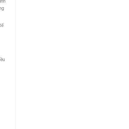
ình
ng
tế
iều