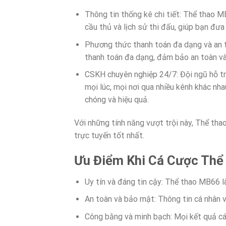
Thông tin thống kê chi tiết: Thể thao M
cầu thủ và lịch sử thi đấu, giúp bạn đưa
Phương thức thanh toán đa dạng và an t
thanh toán đa dạng, đảm bảo an toàn và
CSKH chuyên nghiệp 24/7: Đội ngũ hỗ tr
mọi lúc, mọi nơi qua nhiều kênh khác n
chóng và hiệu quả.
Với những tính năng vượt trội này, Thể th
trực tuyến tốt nhất.
Ưu Điểm Khi Cá Cược Thể
Uy tín và đáng tin cậy: Thể thao MB66 
An toàn và bảo mật: Thông tin cá nhân 
Công bằng và minh bạch: Mọi kết quả c