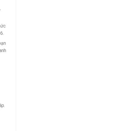
,
hức
6.
bạn
anh
áp.