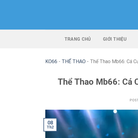
Skip
to
content
TRANG CHỦ
GIỚI THIỆU
KO66
-
THỂ THAO
-
Thể Thao Mb66: Cá C
Thể Thao Mb66: Cá 
POS
08
Th2