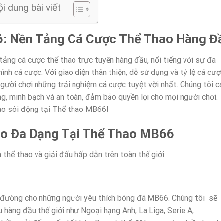
i dung bài viết
6: Nền Tảng Cá Cược Thể Thao Hàng Đ
ảng cá cược thể thao trực tuyến hàng đầu, nổi tiếng với sự đa
hình cá cược. Với giao diện thân thiện, dễ sử dụng và tỷ lệ cá cư
ười chơi những trải nghiệm cá cược tuyệt vời nhất. Chúng tôi 
, minh bạch và an toàn, đảm bảo quyền lợi cho mọi người chơi.
ao sôi động tại Thể thao MB66!
ao Đa Dạng Tại Thể Thao MB66
hể thao và giải đấu hấp dẫn trên toàn thế giới:
 đường cho những người yêu thích bóng đá MB66. Chúng tôi sẽ
u hàng đầu thế giới như Ngoại hạng Anh, La Liga, Serie A,