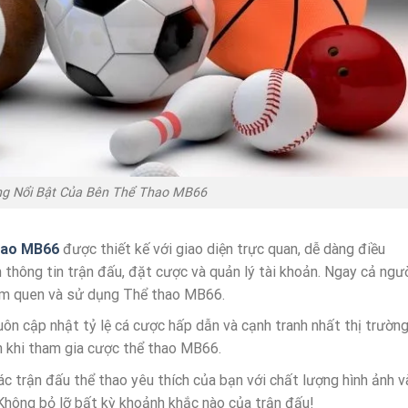
ng Nổi Bật Của Bên Thể Thao MB66
hao MB66
được thiết kế với giao diện trực quan, dễ dàng điều
 thông tin trận đấu, đặt cược và quản lý tài khoản. Ngay cả ngư
àm quen và sử dụng Thể thao MB66.
luôn cập nhật tỷ lệ cá cược hấp dẫn và cạnh tranh nhất thị trường
n khi tham gia cược thể thao MB66.
ác trận đấu thể thao yêu thích của bạn với chất lượng hình ảnh v
hông bỏ lỡ bất kỳ khoảnh khắc nào của trận đấu!