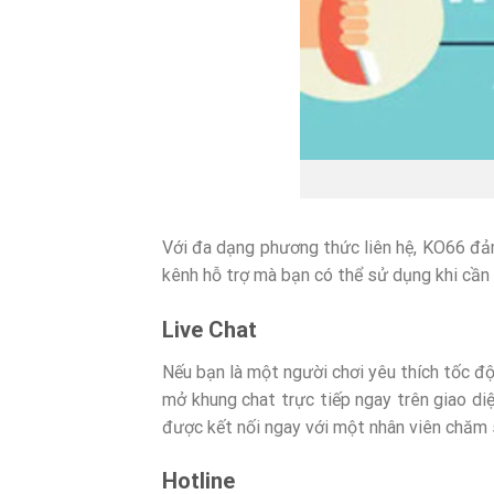
Với đa dạng phương thức liên hệ, KO66 đả
kênh hỗ trợ mà bạn có thể sử dụng khi cần 
Live Chat
Nếu bạn là một người chơi yêu thích tốc độ 
mở khung chat trực tiếp ngay trên giao di
được kết nối ngay với một nhân viên chăm 
Hotline