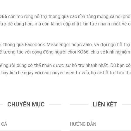
KO66
còn mở rộng hỗ trợ thông qua các nền tảng mạng xã hội phổ
 trợ dễ dàng hơn, mà còn là nơi cập nhật tin tức nhanh nhất về c
66 thông qua Facebook Messenger hoặc Zalo, và đội ngũ hỗ trợ s
 tương tác với cộng đồng người chơi KO66, chia sẻ kinh nghiệm 
ể người dùng có thể nhận được sự hỗ trợ nhanh nhất. Dù bạn có l
 hãy liên hệ ngay với các chuyên viên tư vấn, họ sẽ hỗ trợ tức thì
CHUYÊN MỤC
LIÊN KẾT
 CÁ
HƯỚNG DẪN