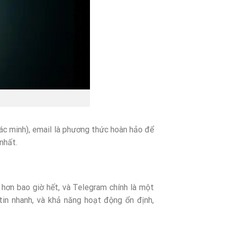
xác minh), email là phương thức hoàn hảo để
nhất.
n hơn bao giờ hết, và Telegram chính là một
in nhanh, và khả năng hoạt động ổn định,