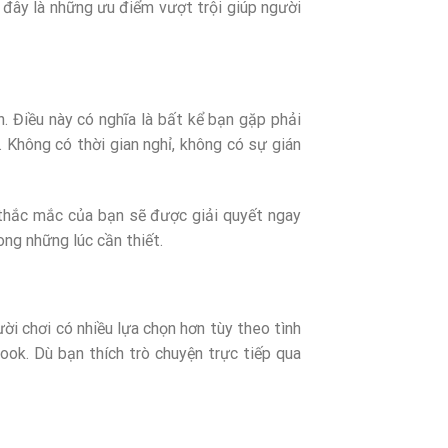
i đây là những ưu điểm vượt trội giúp người
 Điều này có nghĩa là bất kể bạn gặp phải
 Không có thời gian nghỉ, không có sự gián
 thắc mắc của bạn sẽ được giải quyết ngay
ong những lúc cần thiết.
ười chơi có nhiều lựa chọn hơn tùy theo tình
ook. Dù bạn thích trò chuyện trực tiếp qua