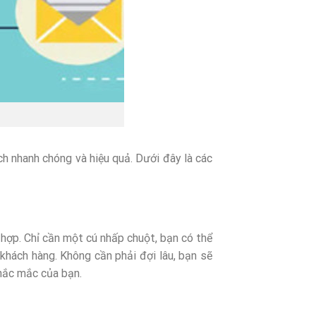
 nhanh chóng và hiệu quả. Dưới đây là các
 hợp. Chỉ cần một cú nhấp chuột, bạn có thể
khách hàng. Không cần phải đợi lâu, bạn sẽ
thắc mắc của bạn.