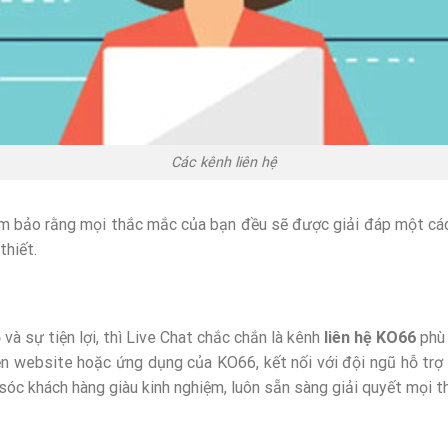
Các kênh liên hệ
m bảo rằng mọi thắc mắc của bạn đều sẽ được giải đáp một cách
thiết.
và sự tiện lợi, thì Live Chat chắc chắn là kênh
liên hệ KO66
phù
ện website hoặc ứng dụng của KO66, kết nối với đội ngũ hỗ trợ 
sóc khách hàng giàu kinh nghiệm, luôn sẵn sàng giải quyết mọi 