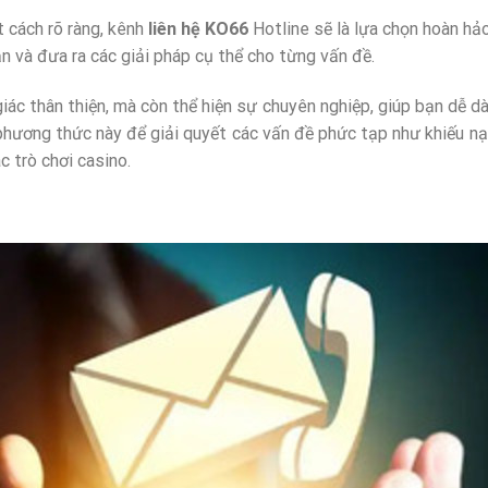
 cách rõ ràng, kênh
liên hệ KO66
Hotline sẽ là lựa chọn hoàn hả
ạn và đưa ra các giải pháp cụ thể cho từng vấn đề.
ác thân thiện, mà còn thể hiện sự chuyên nghiệp, giúp bạn dễ d
 phương thức này để giải quyết các vấn đề phức tạp như khiếu nạ
 trò chơi casino.