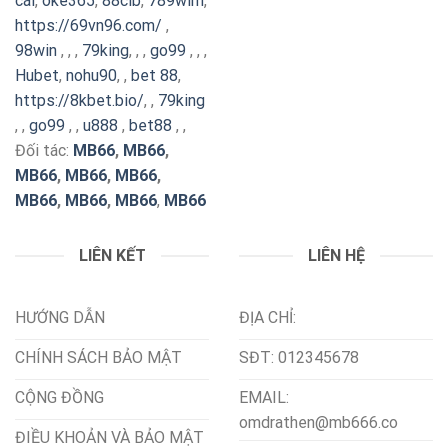
cái
,
oke365
,
88clb
,
789wim
,
https://69vn96.com/
,
98win
, , ,
79king
, , ,
go99
, , ,
Hubet
,
nohu90
, ,
bet 88
,
https://8kbet.bio/
, ,
79king
, ,
go99
, ,
u888
,
bet88
, ,
Đối tác:
MB66
,
MB66
,
MB66
,
MB66
,
MB66
,
MB66
,
MB66
,
MB66
,
MB66
LIÊN KẾT
LIÊN HỆ
HƯỚNG DẪN
ĐỊA CHỈ:
CHÍNH SÁCH BẢO MẬT
SĐT: 012345678
CỘNG ĐỒNG
EMAIL:
omdrathen@mb666.co
ĐIỀU KHOẢN VÀ BẢO MẬT