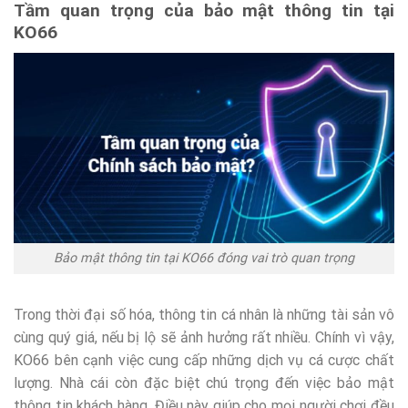
Tầm quan trọng của bảo mật thông tin tại
KO66
Bảo mật thông tin tại KO66 đóng vai trò quan trọng
Trong thời đại số hóa, thông tin cá nhân là những tài sản vô
cùng quý giá, nếu bị lộ sẽ ảnh hưởng rất nhiều. Chính vì vậy,
KO66 bên cạnh việc cung cấp những dịch vụ cá cược chất
lượng. Nhà cái còn đặc biệt chú trọng đến việc bảo mật
thông tin khách hàng. Điều này giúp cho mọi người chơi đều