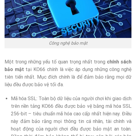
Công nghệ bảo mật
Một trong những yếu tố quan trọng nhất trong
chính sách
bảo mật
tại KO66 chính là việc áp dụng những công nghệ
tiên tiến nhất. Mục đích chính là để đảm bảo rằng mọi dữ
liệu đều được bảo vệ tối đa.
Mã hóa SSL: Toàn bộ dữ liệu của người chơi khi giao dịch
trên nền tảng KO66 đều được bảo vệ bằng mã hóa SSL
256-bit – tiêu chuẩn mã hóa cao cấp nhất hiện nay. Điều
này đảm bảo rằng mọi thông tin cá nhân, tài chính và
hoạt động của người chơi đều được bảo mật an toàn.